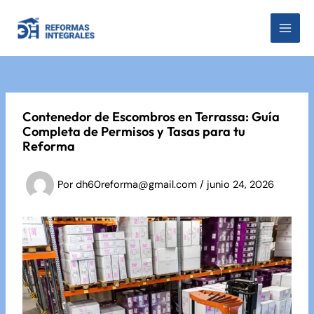
Ir
al
MAI
contenido
MEN
Contenedor de Escombros en Terrassa: Guía
Completa de Permisos y Tasas para tu
Reforma
Por
dh60reforma@gmail.com
/
junio 24, 2026