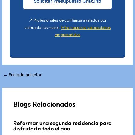
Solicitar Presupuesto Gratuito
📍 Profesionales de confianza avalados por
valoraciones reales.
Mira nuestras valoraciones
empresariales
Navegación
←
Entrada anterior
de
entradas
Blogs Relacionados
Reformar una segunda residencia para
disfrutarla todo el año