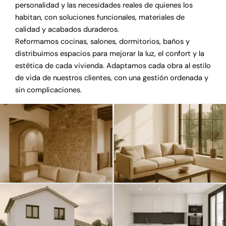
personalidad y las necesidades reales de quienes los
habitan, con soluciones funcionales, materiales de
calidad y acabados duraderos.
Reformamos cocinas, salones, dormitorios, baños y
distribuimos espacios para mejorar la luz, el confort y la
estética de cada vivienda. Adaptamos cada obra al estilo
de vida de nuestros clientes, con una gestión ordenada y
sin complicaciones.
¿Tu hogar necesita una reforma en
¿Tu hogar necesita una reforma en
Terrassa? Descubre cómo podemos
Terrassa? Descubre cómo podemos
convertir tu vivienda en el espacio que
convertir tu vivienda en el espacio que
siempre soñaste. Calidad, confianza y
siempre soñaste. Calidad, confianza y
resultados impecables, sin preocupaciones.
resultados impecables, sin preocupaciones.
¿Tu hogar necesita una reforma en
¿Tu hogar necesita una reforma en
Terrassa? Descubre cómo podemos
Terrassa? Descubre cómo podemos
convertir tu vivienda en el espacio que
convertir tu vivienda en el espacio que