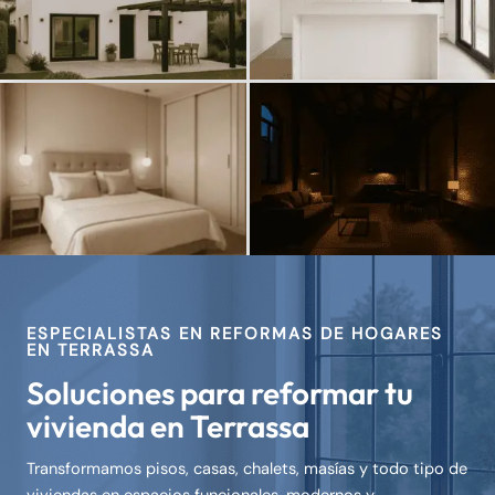
siempre soñaste. Calidad, confianza y
siempre soñaste. Calidad, confianza y
resultados impecables, sin preocupaciones.
resultados impecables, sin preocupaciones.
¿Tu hogar necesita una reforma en
¿Tu hogar necesita una reforma en
Terrassa? Descubre cómo podemos
Terrassa? Descubre cómo podemos
convertir tu vivienda en el espacio que
convertir tu vivienda en el espacio que
siempre soñaste. Calidad, confianza y
siempre soñaste. Calidad, confianza y
resultados impecables, sin preocupaciones.
resultados impecables, sin preocupaciones.
ESPECIALISTAS EN REFORMAS DE HOGARES
EN TERRASSA
Soluciones para reformar tu
vivienda en Terrassa
Transformamos pisos, casas, chalets, masías y todo tipo de