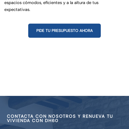
espacios cómodos, eficientes y a la altura de tus
expectativas.
PIDE TU PRESUPUESTO AHORA
Antes
Después
C
o
m
p
a
r
CONTACTA CON NOSOTROS Y RENUEVA TU
a
VIVIENDA CON DH60
d