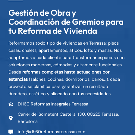
n
Gestión de Obra y
d
a
Coordinación de Gremios para
s
tu Reforma de Vivienda
e
n
Reformamos todo tipo de viviendas en Terrassa: pisos,
T
casas, chalets, apartamentos, áticos, lofts y masías. Nos
e
adaptamos a cada cliente para transformar espacios con
r
soluciones modernas, cómodas y altamente funcionales.
r
Desde
reformas completas hasta actuaciones por
a
estancias
(salones, cocinas, dormitorios, baños…), cada
s
proyecto se planifica para garantizar un resultado
s
duradero, estético y alineado con tus necesidades.
a
DH60 Reformas Integrales Terrassa
:
s
Carrer del Sometent Castella, 130, 08225 Terrassa,
a
Barcelona
l
info@dh60reformasterrassa.com
ó