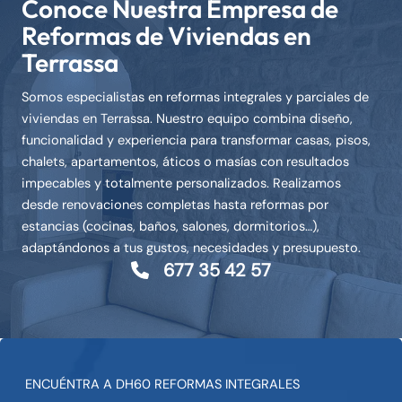
Conoce Nuestra Empresa de
o
r
Reformas de Viviendas en
d
Terrassa
e
r
Somos especialistas en reformas integrales y parciales de
e
viviendas en Terrassa. Nuestro equipo combina diseño,
f
funcionalidad y experiencia para transformar casas, pisos,
o
chalets, apartamentos, áticos o masías con resultados
r
impecables y totalmente personalizados. Realizamos
m
desde renovaciones completas hasta reformas por
a
estancias (cocinas, baños, salones, dormitorios…),
s
adaptándonos a tus gustos, necesidades y presupuesto.
d
677 35 42 57
e
v
i
v
i
ENCUÉNTRA A DH60 REFORMAS INTEGRALES
e