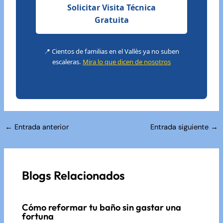
Solicitar Visita Técnica
Gratuita
📍 Cientos de familias en el Vallès ya no suben
escaleras.
Mira lo que dicen de nosotros
Navegación
←
Entrada anterior
Entrada siguiente
→
de
entradas
Blogs Relacionados
Cómo reformar tu baño sin gastar una
fortuna