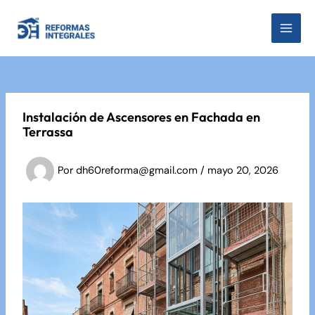
Ir
al
MAI
contenido
MEN
Instalación de Ascensores en Fachada en
Terrassa
Por
dh60reforma@gmail.com
/
mayo 20, 2026