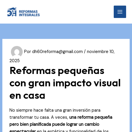
Ir
al
MAI
contenido
MEN
Por
dh60reforma@gmail.com
/
noviembre 10,
2025
Reformas pequeñas
con gran impacto visual
en casa
No siempre hace falta una gran inversión para
transformar tu casa. A veces,
una reforma pequeña
pero bien planificada puede lograr un cambio
espectacular
en la estética y funcionalidad de los