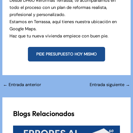
Desde
DH60 Reformas Terrassa
, te acompañamos en
todo el proceso con un plan de reformas realista,
profesional y personalizado.
Estamos en
Terrassa, aquí tienes nuestra ubicación en
Google Maps
.
Haz que tu nueva vivienda empiece con buen pie.
PIDE PRESUPUESTO HOY MISMO
Navegación
←
Entrada anterior
Entrada siguiente
→
de
entradas
Blogs Relacionados