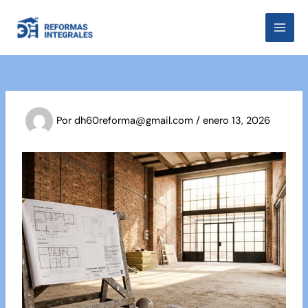
Ir
al
MAI
contenido
MEN
Por
dh60reforma@gmail.com
/
enero 13, 2026